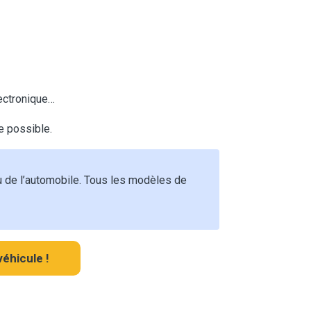
ectronique…
le possible.
u de l’automobile. Tous les modèles de
éhicule !