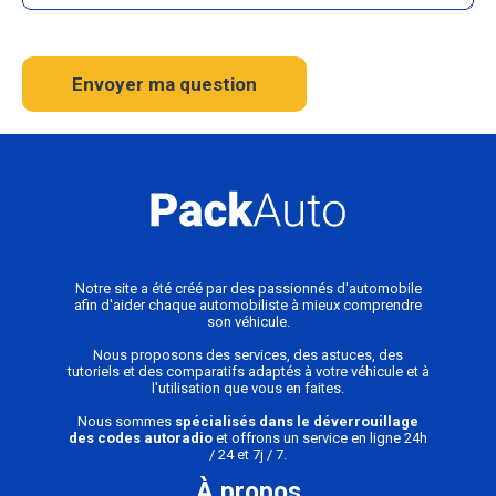
Envoyer ma question
Notre site a été créé par des passionnés d'automobile
afin d'aider chaque automobiliste à mieux comprendre
son véhicule.
Nous proposons des services, des astuces, des
tutoriels et des comparatifs adaptés à votre véhicule et à
l'utilisation que vous en faites.
Nous sommes
spécialisés dans le déverrouillage
des codes autoradio
et offrons un service en ligne 24h
/ 24 et 7j / 7.
À propos