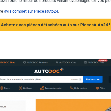
to24 reste le retour des produits venant d’Allemagne car vos piè
tre
avis complet sur Piecesauto24
.
Achetez vos pièces détachées auto sur PiecesAuto24 !