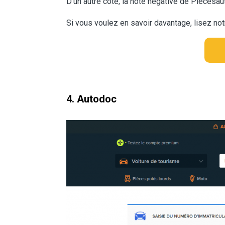
D'un autre côté, la note négative de Piecesau
Si vous voulez en savoir davantage, lisez no
4. Autodoc