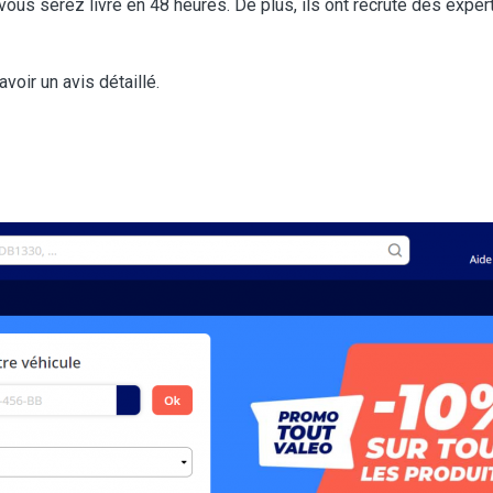
, vous serez livré en 48 heures. De plus, ils ont recruté des ex
voir un avis détaillé.