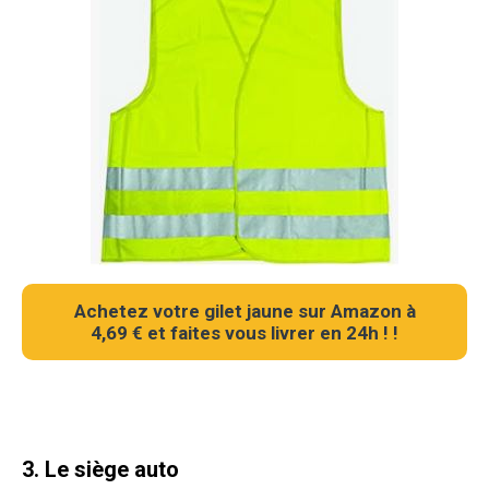
Achetez votre gilet jaune sur Amazon à
4,69 € et faites vous livrer en 24h ! !
3. Le siège auto