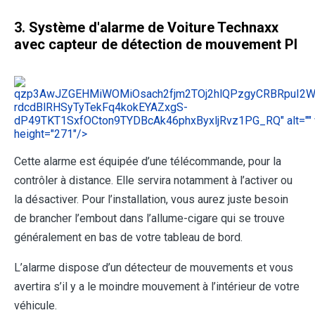
3. Système d'alarme de Voiture Technaxx
avec capteur de détection de mouvement PI
qzp3AwJZGEHMiWOMiOsach2fjm2TOj2hlQPzgyCRBRpuI2Wj
rdcdBlRHSyTyTekFq4kokEYAZxgS-
dP49TKT1SxfOCton9TYDBcAk46phxByxljRvz1PG_RQ" alt="" 
height="271"/>
Cette alarme est équipée d’une télécommande, pour la
contrôler à distance. Elle servira notamment à l’activer ou
la désactiver. Pour l’installation, vous aurez juste besoin
de brancher l’embout dans l’allume-cigare qui se trouve
généralement en bas de votre tableau de bord.
L’alarme dispose d’un détecteur de mouvements et vous
avertira s’il y a le moindre mouvement à l’intérieur de votre
véhicule.