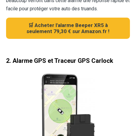
beaucoup verront dans cette alarme une réponse rapide et
facile pour protéger votre auto des truands.
🛒 Acheter l'alarme Beeper XR5 à
seulement 79,30 € sur Amazon.fr !
2. Alarme GPS et Traceur GPS Carlock