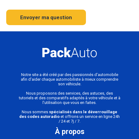
Envoyer ma question
Notre site a été créé par des passionnés d'automobile
afin d'aider chaque automobiliste à mieux comprendre
son véhicule.
Nous proposons des services, des astuces, des
tutoriels et des comparatifs adaptés à votre véhicule et à
l'utilisation que vous en faites.
Nous sommes
spécialisés dans le déverrouillage
des codes autoradio
et offrons un service en ligne 24h
/ 24 et 7j / 7.
À propos