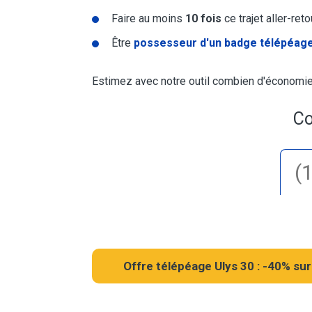
Faire au moins
10 fois
ce trajet aller-ret
Être
possesseur d'un badge télépéage
Estimez avec notre outil combien d'économies
Co
Offre télépéage Ulys 30 : -40% sur 