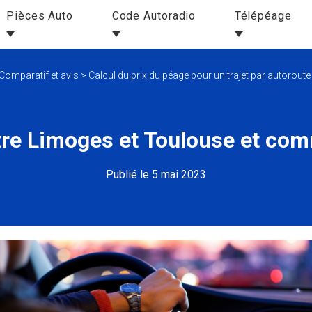
Pièces Auto
Code Autoradio
Télépéage
Comparatif et avis
>
Calcul du prix du péage pour un trajet par autoroute
tre Limoges et Toulouse et c
Publié le 5 mai 2023