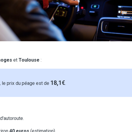
moges
et
Toulouse
:
18,1€
, le prix du péage est de
.
d'autoroute.
viron
40 euros
(estimation).