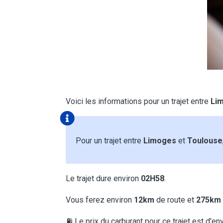
Voici les informations pour un trajet entre
Li
Pour un trajet entre
Limoges
et
Toulouse
Le trajet dure environ
02H58
.
Vous ferez environ
12km
de route et
275km
⛽ Le prix du carburant pour ce trajet est d'en