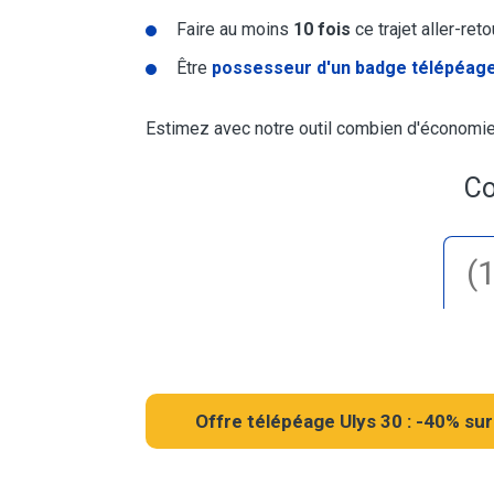
Faire au moins
10 fois
ce trajet aller-ret
Être
possesseur d'un badge télépéage
Estimez avec notre outil combien d'économies
Co
Offre télépéage Ulys 30 : -40% sur 