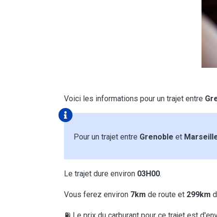
Voici les informations pour un trajet entre
Gr
Pour un trajet entre
Grenoble
et
Marseill
Le trajet dure environ
03H00
.
Vous ferez environ
7km
de route et
299km
d
⛽ Le prix du carburant pour ce trajet est d'en