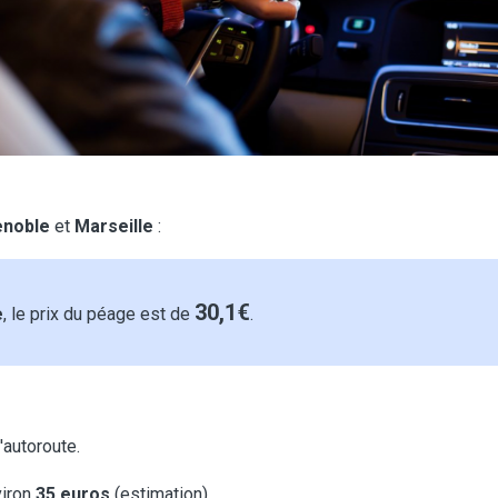
enoble
et
Marseille
:
30,1€
e
, le prix du péage est de
.
'autoroute.
viron
35 euros
(estimation).