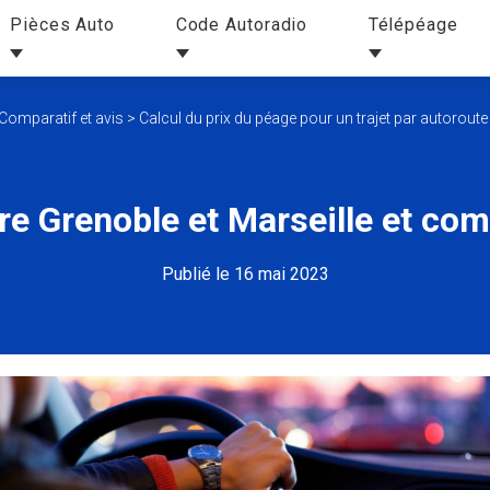
Pièces Auto
Code Autoradio
Télépéage
Comparatif et avis
>
Calcul du prix du péage pour un trajet par autoroute
tre Grenoble et Marseille et c
Publié le 16 mai 2023