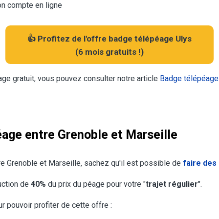
n compte en ligne
👍 Profitez de l'offre badge télépéage Ulys
(
6 mois gratuits !
)
age gratuit, vous pouvez consulter notre article
Badge télépéage g
éage entre Grenoble et Marseille
tre Grenoble et Marseille, sachez qu'il est possible de
faire de
uction de
40%
du prix du péage pour votre "
trajet régulier
".
r pouvoir profiter de cette offre :