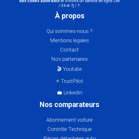
des codes autoradio
et offrons un service en ligne 24h
/ 24 et 7j / 7.
À propos
Qui sommes-nous ?
Mentions légales
Contact
Nos partenaires
🎬 Youtube
⭐ TrustPilot
💼 LinkedIn
Nos comparateurs
Abonnement voiture
Contrôle Technique
Pièces détachées auto