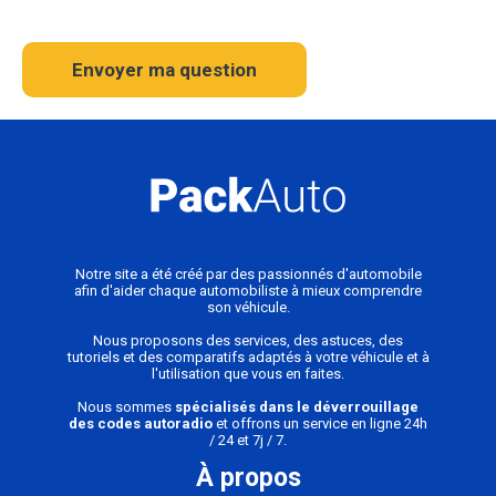
Envoyer ma question
Notre site a été créé par des passionnés d'automobile
afin d'aider chaque automobiliste à mieux comprendre
son véhicule.
Nous proposons des services, des astuces, des
tutoriels et des comparatifs adaptés à votre véhicule et à
l'utilisation que vous en faites.
Nous sommes
spécialisés dans le déverrouillage
des codes autoradio
et offrons un service en ligne 24h
/ 24 et 7j / 7.
À propos