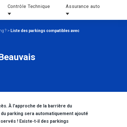
Contrôle Technique
Assurance auto
ng ?
>
Liste des parkings compatibles avec
 Beauvais
cès. À l'approche de la barrière du
ix du parking sera automatiquement ajouté
ervés ! Existe-t-il des parkings