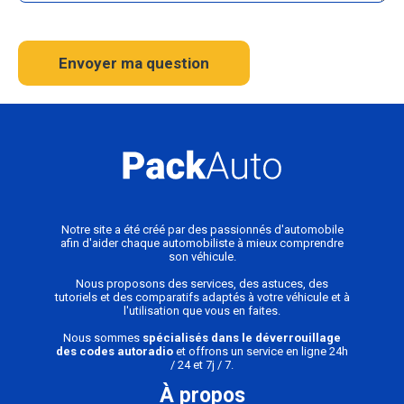
Envoyer ma question
Notre site a été créé par des passionnés d'automobile
afin d'aider chaque automobiliste à mieux comprendre
son véhicule.
Nous proposons des services, des astuces, des
tutoriels et des comparatifs adaptés à votre véhicule et à
l'utilisation que vous en faites.
Nous sommes
spécialisés dans le déverrouillage
des codes autoradio
et offrons un service en ligne 24h
/ 24 et 7j / 7.
À propos