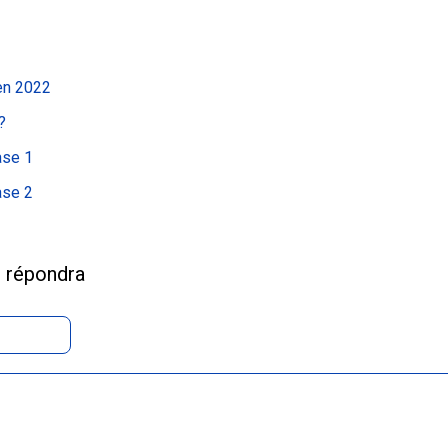
 en 2022
?
ase 1
ase 2
s répondra