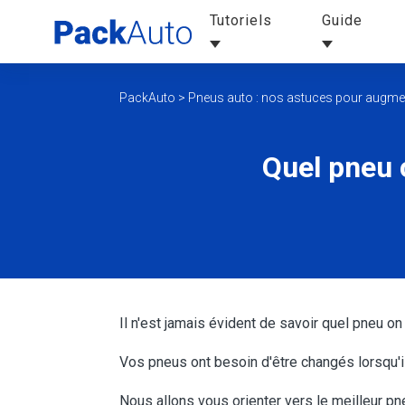
Tutoriels
Guide
PackAuto
>
Pneus auto : nos astuces pour augment
Quel pneu 
Il n'est jamais évident de savoir quel pneu on
Vos pneus ont besoin d'être changés lorsqu'i
Nous allons vous orienter vers le meilleur p