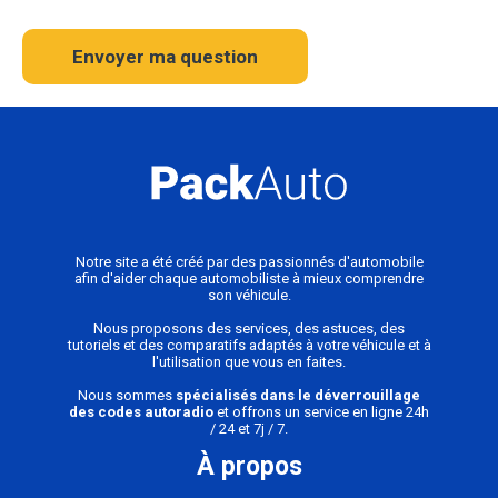
Envoyer ma question
Notre site a été créé par des passionnés d'automobile
afin d'aider chaque automobiliste à mieux comprendre
son véhicule.
Nous proposons des services, des astuces, des
tutoriels et des comparatifs adaptés à votre véhicule et à
l'utilisation que vous en faites.
Nous sommes
spécialisés dans le déverrouillage
des codes autoradio
et offrons un service en ligne 24h
/ 24 et 7j / 7.
À propos