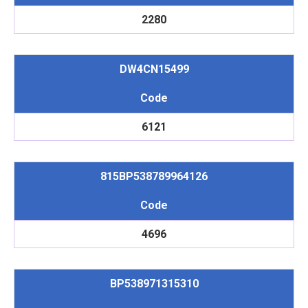
2280
DW4CN15499
Code
6121
815BP538789964126
Code
4696
BP538971315310