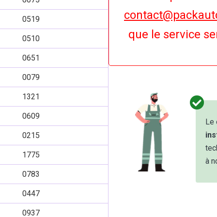
contact@packauto
0519
que le service s
0510
0651
0079
1321
0609
Le 
in
0215
tec
1775
à n
0783
0447
0937