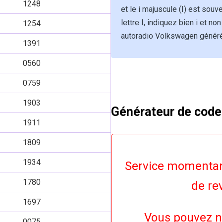
1248
et le i majuscule (I) est sou
lettre I, indiquez bien i et n
1254
autoradio Volkswagen généré
1391
0560
0759
1903
Générateur de code
1911
1809
1934
Service momentan
1780
de rev
1697
Vous pouvez n
0075