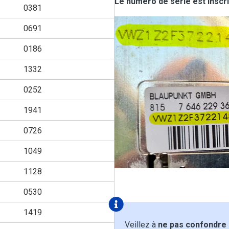
Le numéro de série est inscrit
0381
0691
0186
1332
0252
1941
0726
1049
1128
0530
1419
Veillez à
ne pas confondre le