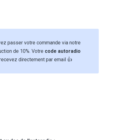
ouvez passer votre commande via notre
duction de 10%. Votre
code autoradio
recevez directement par email 👍